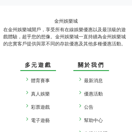
金州娛樂城
在金州娛樂城開戶，享受所有在線娛樂優惠以及最頂級的遊
戲體驗，超乎您的想​​像。金州娛樂城一直持續為金州娛樂城
的忠實客戶提供與眾不同的存款優惠及其他多種優惠活動。
多元遊戲
關於我們
體育賽事
最新消息
真人娛樂
優惠活動
彩票遊戲
公告
電子遊藝
幫助中心