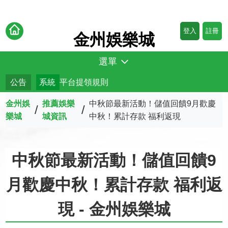
登入
註冊
金州娛樂城
選單
公告
系統
平台提領規則
體育賽事
金州娛
推薦娛樂
中秋節最新活動！儲值回饋9月歡慶
/
/
樂城
城資訊
中秋！累計存款 福利返現
真人娛樂
彩票遊戲
中秋節最新活動！儲值回饋9
電子遊藝
月歡慶中秋！累計存款 福利返
現 - 金州娛樂城
優惠活動