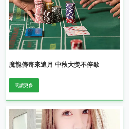
魔龍傳奇來追月 中秋大獎不停歇
閱讀更多