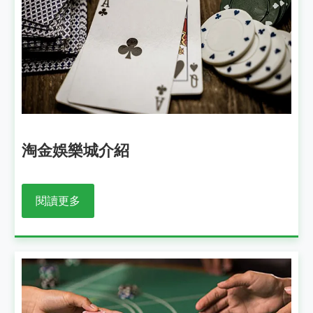
淘金娛樂城介紹
閱讀更多