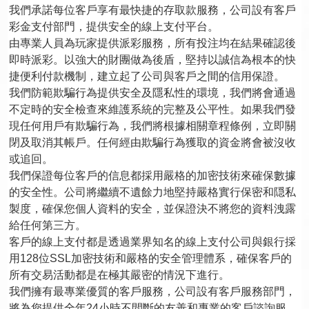
我們承諾每位客戶享有最快捷的存取款服務，公司設有客戶
彩金支付部門，提供安全的線上支付平台。
由專業人員為玩家提供派彩服務，所有投注均在結果確認後
即時派彩。以強大的財團做為後盾，堅持以誠信為根本的快
捷便利付款機制，建立起了公司與客戶之間的信用保證。
我們防範欺騙行為提供安全及隱私性的環境，我們將會通過
不定時的安全檢查來維護系統的完整及公平性。如果我們發
現任何用戶有欺騙行為，我們將根據相關章程條例，立即關
閉及取消其帳戶。任何經由欺騙行為獲取的資金將會被沒收
或追回。
我們保證每位客戶的信息都採用嚴格的加密技術來確保數據
的安全性。公司將繼續不遺餘力地堅持嚴格實行保密和隠私
製度，確保您個人資料的安全，並保證決不將您的資料洩露
給任何第三方。
客戶的線上支付都是透過業界知名的線上支付公司與銀行採
用128位SSL加密技術和嚴格的安全管理體系，確保客戶的
所有交易活動都是在極其嚴密的情況下進行。
我們擁有最專業優質的客戶服務，公司設有客戶服務部門，
將為您提供全年24小時不間斷的友善和專業的客戶諮詢服