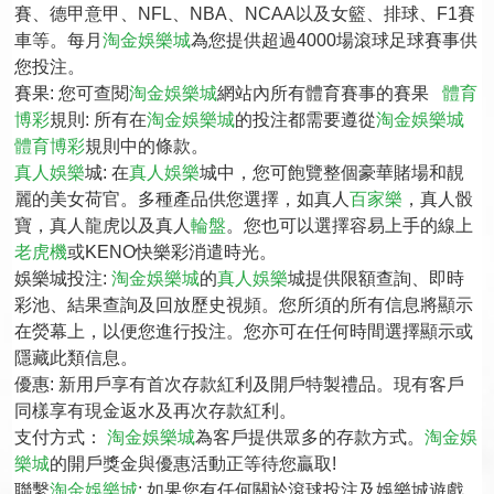
賽、德甲意甲、NFL、NBA、NCAA以及女籃、排球、F1賽
車等。每月
淘金娛樂城
為您提供超過4000場滾球足球賽事供
您投注。
賽果: 您可查閱
淘金娛樂城
網站內所有體育賽事的賽果
體育
博彩
規則: 所有在
淘金娛樂城
的投注都需要遵從
淘金娛樂城
體育博彩
規則中的條款。
真人娛樂
城: 在
真人娛樂
城中，您可飽覽整個豪華賭場和靚
麗的美女荷官。多種產品供您選擇，如真人
百家樂
，真人骰
寶，真人龍虎以及真人
輪盤
。您也可以選擇容易上手的線上
老虎機
或KENO快樂彩消遣時光。
娛樂城投注:
淘金娛樂城
的
真人娛樂
城提供限額查詢、即時
彩池、結果查詢及回放歷史視頻。您所須的所有信息將顯示
在熒幕上，以便您進行投注。您亦可在任何時間選擇顯示或
隱藏此類信息。
優惠: 新用戶享有首次存款紅利及開戶特製禮品。現有客戶
同樣享有現金返水及再次存款紅利。
支付方式：
淘金娛樂城
為客戶提供眾多的存款方式。
淘金娛
樂城
的開戶獎金與優惠活動正等待您贏取!
聯繫
淘金娛樂城
: 如果您有任何關於滾球投注及娛樂城遊戲