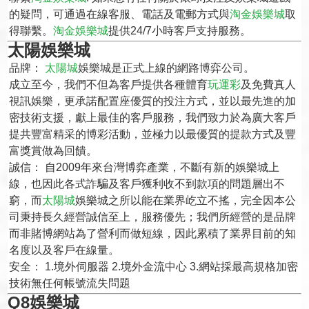
的疑問，可通過在線客服、電話及電郵方式與
淘金娛樂城
取
得聯繫。
淘金娛樂城
提供24/7小時客戶支持服務。
太陽娛樂城
品牌：
太陽城
娛樂城是正式上線的網路博弈公司。
成立至今，我們不但為客戶提供各種體育
玩運彩
及免費真人
視訊娛樂，更承諾配置座優質的投注方式，並以最先進的加
密技術支援，獻上最佳的客戶服務，我們致力於為廣大客戶
提共豐富精采的博彩活動，並極力以最優質的提款方式及豐
富獎賞做為回饋。
誠信： 自2009年來台灣博弈產業，不斷有新的娛樂城上
線，也因此各式詐騙及客戶獲利收不到款項的問題層出不
窮，而
太陽城
娛樂城之所以能在業界屹立不搖，完全因本公
司秉持長久經營誠信至上，服務優先；我們所經營的是品牌
而非賭博網站為了營利而做短線，因此累積了業界目前的知
名度以及客戶在線量。
安全： 1.境外伺服器 2.境外金流中心 3.網站採最高規格加密
技術無任何帳號流失問題
Q8娛樂城