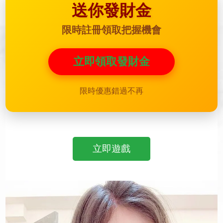
送你發財金
限時註冊領取把握機會
立即領取發財金
限時優惠錯過不再
立即遊戲