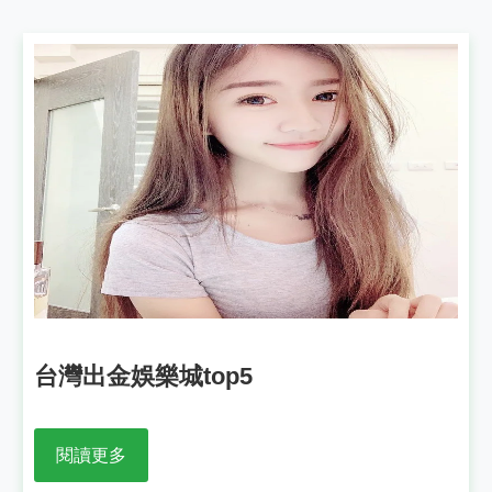
台灣出金娛樂城top5
閱讀更多