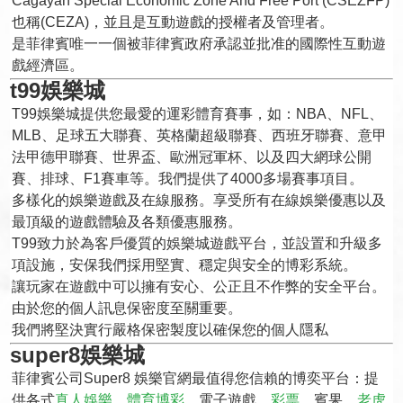
Cagayan Special Economic Zone And Free Port (CSEZFP)
也稱(CEZA)，並且是互動遊戲的授權者及管理者。
是菲律賓唯一一個被菲律賓政府承認並批准的國際性互動遊
戲經濟區。
t99娛樂城
T99娛樂城提供您最愛的運彩體育賽事，如：NBA、NFL、
MLB、足球五大聯賽、英格蘭超級聯賽、西班牙聯賽、意甲
法甲德甲聯賽、世界盃、歐洲冠軍杯、以及四大網球公開
賽、排球、F1賽車等。我們提供了4000多場賽事項目。
多樣化的娛樂遊戲及在線服務。享受所有在線娛樂優惠以及
最頂級的遊戲體驗及各類優惠服務。
T99致力於為客戶優質的娛樂城遊戲平台，並設置和升級多
項設施，安保我們採用堅實、穩定與安全的博彩系統。
讓玩家在遊戲中可以擁有安心、公正且不作弊的安全平台。
由於您的個人訊息保密度至關重要。
我們將堅決實行嚴格保密製度以確保您的個人隱私
super8娛樂城
菲律賓公司Super8 娛樂官網最值得您信賴的博奕平台：提
供各式
真人娛樂
、
體育博彩
、電子遊戲、
彩票
、賓果、
老虎