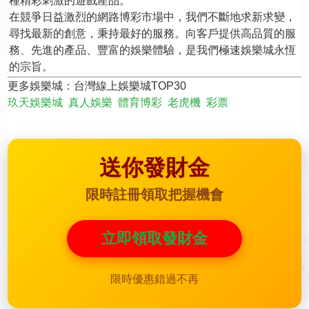
種精彩刺激的遊戲產品。
在競爭日益激烈的網路博彩市場中，我們不斷地求新求變，
尋找最新的創意，秉持最好的服務。向客戶提供高品質的服
務、先進的產品、豐富的娛樂體驗，是我們極速娛樂城永恆
的宗旨。
更多娛樂城：台灣線上娛樂城TOP30
玖天娛樂城
真人娛樂
體育博彩
老虎機
彩票
送你發財金
限時註冊領取把握機會
立即領取發財金
限時優惠錯過不再