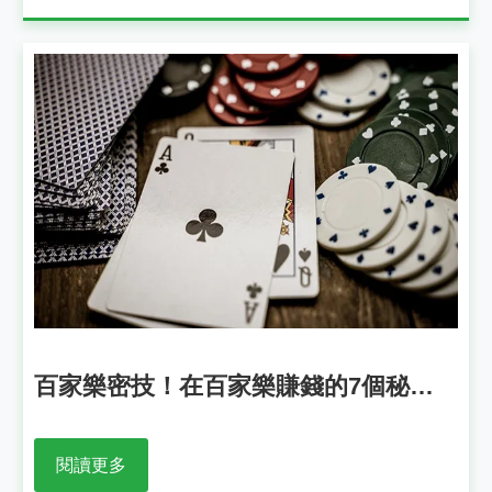
百家樂密技！在百家樂賺錢的7個秘訣
大公開！
閱讀更多