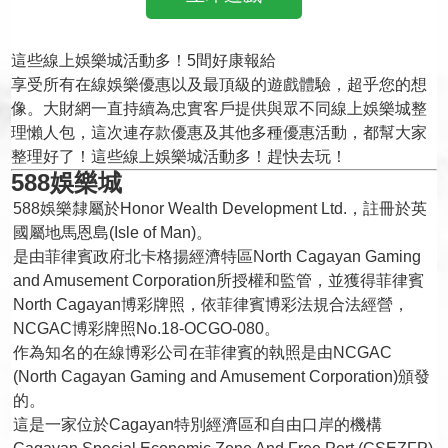
最新消息
這些線上娛樂城活動多！5間好康報給
享受所有在線娛樂優惠以及最頂級的遊戲體驗，超乎您的想​​
像。大財網一直持續為忠實客戶提供與眾不同線上娛樂城整
理懶人包，這次連存款優惠及其他多種優惠活動，都幫大家
整理好了！這些線上娛樂城活動多！趕快去玩！
588娛樂城
588娛樂隸屬於Honor Wealth Development Ltd.，註冊於英
國屬地馬恩島(Isle of Man)。
是由菲律賓政府北卡格揚經濟特區North Cagayan Gaming
and Amusement Corporation所授權和監管，並獲得菲律賓
North Cagayan博彩牌照，依菲律賓博彩法規合法經營，
NCGAC博彩牌照No.18-OCGO-080。
作為知名的在線博彩公司在菲律賓的執照是由NCGAC
(North Cagayan Gaming and Amusement Corporation)頒發
的。
這是一家位於Cagayan特別經濟區和自由口岸的機構