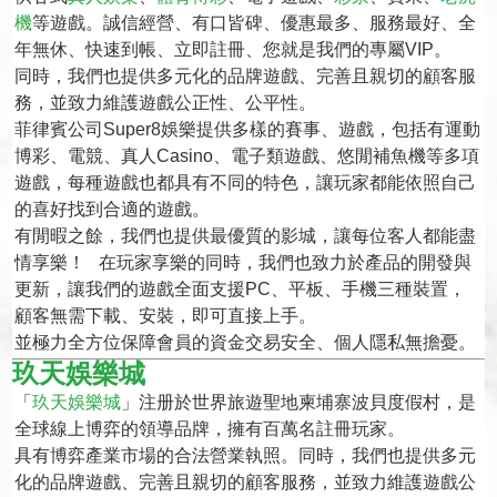
機
等遊戲。誠信經營、有口皆碑、優惠最多、服務最好、全
年無休、快速到帳、立即註冊、您就是我們的專屬VIP。
同時，我們也提供多元化的品牌遊戲、完善且親切的顧客服
務，並致力維護遊戲公正性、公平性。
菲律賓公司Super8娛樂提供多樣的賽事、遊戲，包括有運動
博彩、電競、真人Casino、電子類遊戲、悠閒補魚機等多項
遊戲，每種遊戲也都具有不同的特色，讓玩家都能依照自己
的喜好找到合適的遊戲。
有閒暇之餘，我們也提供最優質的影城，讓每位客人都能盡
情享樂！ 在玩家享樂的同時，我們也致力於產品的開發與
更新，讓我們的遊戲全面支援PC、平板、手機三種裝置，
顧客無需下載、安裝，即可直接上手。
並極力全方位保障會員的資金交易安全、個人隱私無擔憂。
玖天娛樂城
「
玖天娛樂城
」注册於世界旅遊聖地柬埔寨波貝度假村，是
全球線上博弈的領導品牌，擁有百萬名註冊玩家。
具有博弈產業市場的合法營業執照。同時，我們也提供多元
化的品牌遊戲、完善且親切的顧客服務，並致力維護遊戲公