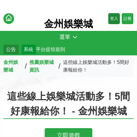
登入
註冊
金州娛樂城
選單
系統
公告
平台提領規則
體育賽事
金州娛
推薦娛樂城
這些線上娛樂城活動多！5間好
/
/
樂城
資訊
康報給你！
真人娛樂
彩票遊戲
這些線上娛樂城活動多！5間
電子遊藝
好康報給你！ - 金州娛樂城
優惠活動
立即遊戲