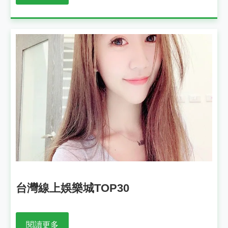
台灣線上娛樂城TOP30
閱讀更多