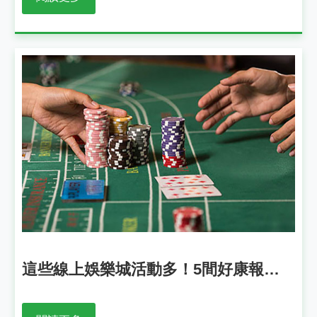
這些線上娛樂城活動多！5間好康報給
你！