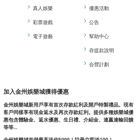
真人娛樂
優惠活動
彩票遊戲
公告
電子遊藝
幫助中心
存提款說明
合營計劃
加入金州娛樂城獲得優惠
金州娛樂城新用戶享有首次存款紅利及開戶特製禮品。現有
客戶同樣享有現金返水及再次存款紅利。提供多種娛樂城優
惠包含體驗金、返水優惠、生日禮、介紹金、連贏連輸回饋
等等...
金州娛樂城首儲最高送你5000！註冊立即送100！